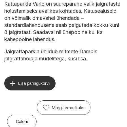
Rattaparkla Vario on suurepärane valik jalgrataste
hoiustamiseks avalikes kohtades. Katusealuseid
on võimalik omavahel ühendada –
standardlahendusena saab paigutada kokku kuni
8 jalgratast. Saadaval nii ühepoolne kui ka
kahepoolne lahendus.
Jalgrattaparkla ühildub mitmete Dambis
jalgrattahoidja mudelitega, küsi lisa.
Lisa päringukorvi
Märgi lemmikuks
Galerii