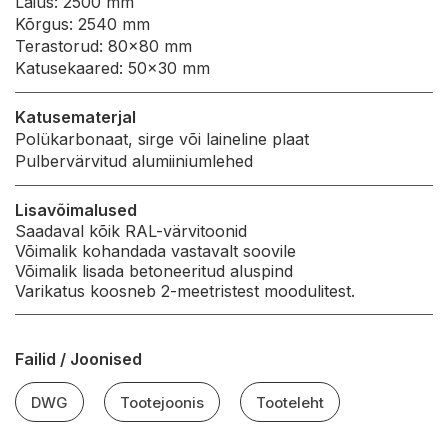
Laius: 2500 mm
Kõrgus: 2540 mm
Terastorud: 80×80 mm
Katusekaared: 50×30 mm
Katusematerjal
Polükarbonaat, sirge või laineline plaat
Pulbervärvitud alumiiniumlehed
Lisavõimalused
Saadaval kõik RAL-värvitoonid
Võimalik kohandada vastavalt soovile
Võimalik lisada betoneeritud aluspind
Varikatus koosneb 2-meetristest moodulitest.
Failid / Joonised
DWG
Tootejoonis
Tooteleht