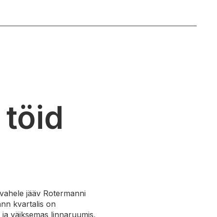
 töid
 vahele jääv Rotermanni
ann
kvartal
is on
 ja väiksemas linnaruumis,