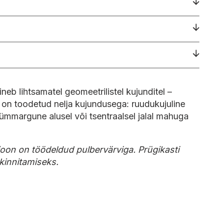
neb lihtsamatel geomeetrilistel kujunditel –
ari on toodetud nelja kujundusega: ruudukujuline
g ümmargune alusel või tsentraalsel jalal mahuga
ioon on töödeldud pulbervärviga. Prügikasti
 kinnitamiseks.