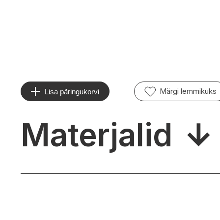
Märgi lemmikuks
Lisa päringukorvi
Materjalid