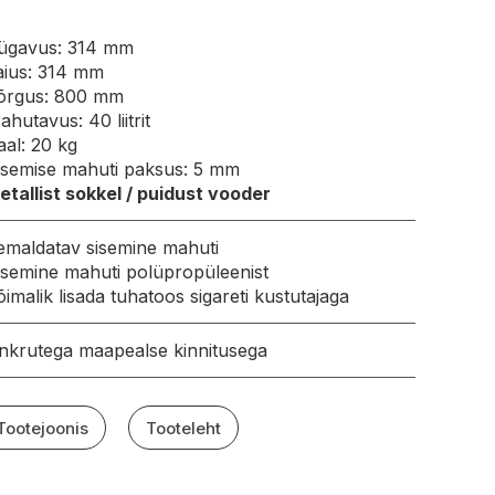
ügavus: 314 mm
aius: 314 mm
õrgus: 800 mm
ahutavus: 40 liitrit
aal: 20 kg
isemise mahuti paksus: 5 mm
etallist sokkel / puidust vooder
emaldatav sisemine mahuti
isemine mahuti polüpropüleenist
õimalik lisada tuhatoos sigareti kustutajaga
nkrutega maapealse kinnitusega
Tootejoonis
Tooteleht