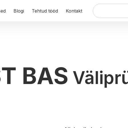
Products
search
sed
Blogi
Tehtud tööd
Kontakt
T BAS
Välipr