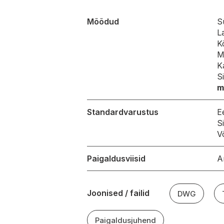
Mõõdud
S
L
K
M
K
S
m
Standardvarustus
E
S
V
Paigaldusviisid
A
Joonised / failid
DWG
Paigaldusjuhend