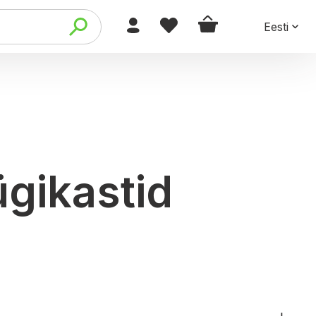
Eesti
ügikastid