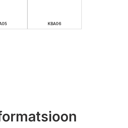
A05
KBA06
nformatsioon