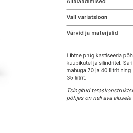
Allalaadimised
Vali variatsioon
Värvid ja materjalid
Lihtne prügikastiseeria põhi
kuubikutel ja silindritel. S
mahuga 70 ja 40 liitrit nin
35 liitrit.
Tsingitud teraskonstrukts
põhjas on neli ava alusele