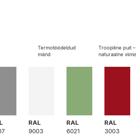
Termotöödeldud
Troopiline puit –
mänd
naturaalne viimi
L
RAL
RAL
RAL
07
9003
6021
3003